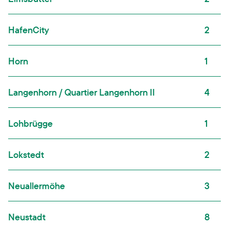
HafenCity
2
Horn
1
Langenhorn / Quartier Langenhorn II
4
Lohbrügge
1
Lokstedt
2
Neuallermöhe
3
Neustadt
8