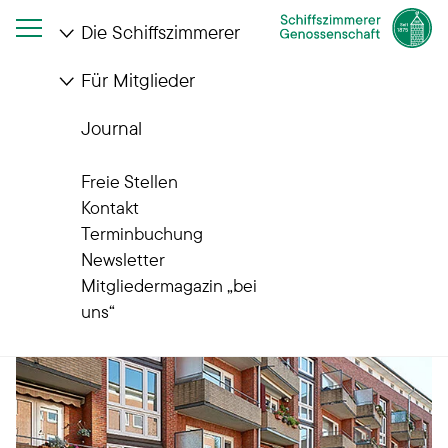
Die Schiffszimmerer
Für Mitglieder
Startseite
Die Schiffszimmerer
Wohnanlagen
Venusberg
Journal
Wohnanlagen
Venusberg
Freie Stellen
Kontakt
Terminbuchung
Newsletter
Mitgliedermagazin „bei
uns“