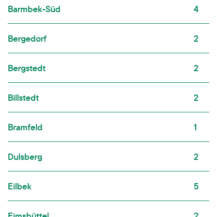
Barmbek-Süd
4
Bergedorf
2
Bergstedt
2
Billstedt
2
Bramfeld
1
Dulsberg
2
Eilbek
5
Eimsbüttel
2