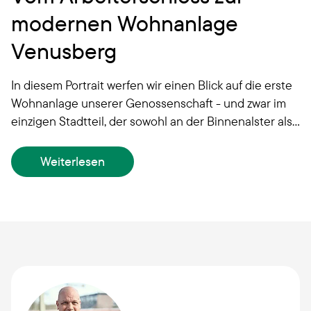
modernen Wohnanlage
Venusberg
In diesem Portrait werfen wir einen Blick auf die erste
Wohnanlage unserer Genossenschaft - und zwar im
einzigen Stadtteil, der sowohl an der Binnenalster als
auch an der Elbe liegt. Heute befinden wir uns in der
Hamburger Neustadt - einem zwischen der
Weiterlesen
Hamburger Altstadt und St. Pauli gelegenen Stadtteil
im Bezirk Hamburg-Mitte.