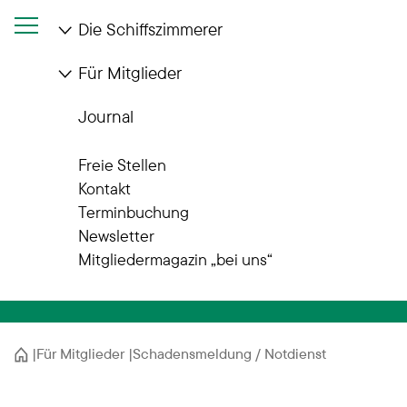
Die Schiffszimmerer
Für Mitglieder
Journal
Wir sind für Sie da
Freie Stellen
Schadensmeldung
Kontakt
Terminbuchung
und Notdienst
Newsletter
Mitgliedermagazin „bei uns“
Startseite
Für Mitglieder
Schadensmeldung / Notdienst