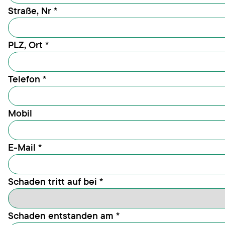
Straße, Nr
*
PLZ, Ort
*
Telefon
*
Mobil
E-Mail
*
Schaden tritt auf bei
*
Schaden entstanden am
*