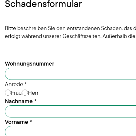
Schadensformular
Bitte beschreiben Sie den entstandenen Schaden, das de
erfolgt während unserer Geschäftszeiten. Außerhalb dies
schadensmeldung-144-ygblPqHhn9oif6E7
Wohnungsnummer
Anrede *
Frau
Herr
Nachname
*
Vorname
*