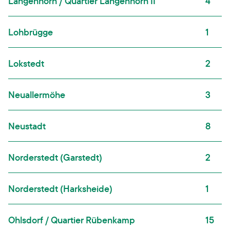
Langenhorn / Quartier Langenhorn II
4
Lohbrügge
1
Lokstedt
2
Neuallermöhe
3
Neustadt
8
Norderstedt (Garstedt)
2
Norderstedt (Harksheide)
1
Ohlsdorf / Quartier Rübenkamp
15