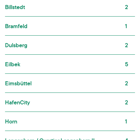
Billstedt
2
Bramfeld
1
Dulsberg
2
Eilbek
5
Eimsbüttel
2
HafenCity
2
Horn
1