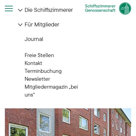
Die Schiffszimmerer
Für Mitglieder
Startseite
Die Schiffszimmerer
Wohnanlagen
Schnelsen III
Journal
Wohnanlagen
Schnelsen III
Freie Stellen
Kontakt
Terminbuchung
Newsletter
Mitgliedermagazin „bei
uns“