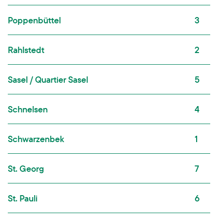
Poppenbüttel
3
Rahlstedt
2
Sasel / Quartier Sasel
5
Schnelsen
4
Schwarzenbek
1
St. Georg
7
St. Pauli
6