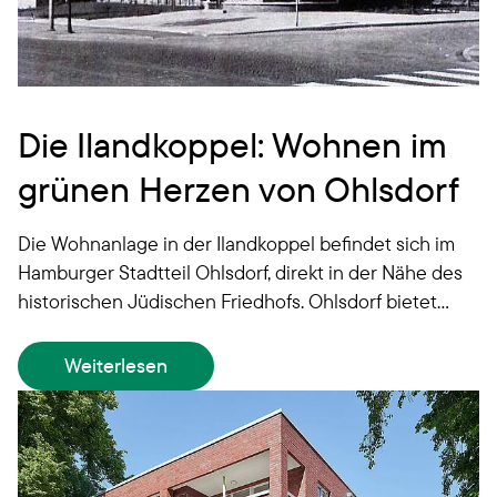
Die Ilandkoppel: Wohnen im
grünen Herzen von Ohlsdorf
Die Wohnanlage in der Ilandkoppel befindet sich im
Hamburger Stadtteil Ohlsdorf, direkt in der Nähe des
historischen Jüdischen Friedhofs. Ohlsdorf bietet
neben seiner Geschichte auch eine ideale Mischung
aus Natur und urbanem Leben.
Weiterlesen