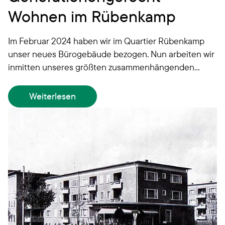
Wohnen im Rübenkamp
Im Februar 2024 haben wir im Quartier Rübenkamp
unser neues Bürogebäude bezogen. Nun arbeiten wir
inmitten unseres größten zusammenhängenden
Wohnungsbestands, den wir seit mehr als 15 Jahren
kontinuierlich umgestalten.
Weiterlesen