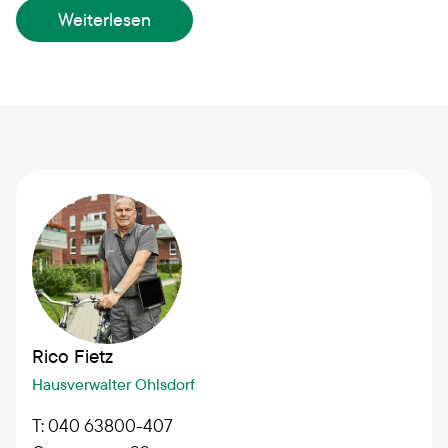
Stadtteile Barmbek-Süd und Barmbek-Nord über
Weiterlesen
Ohlsdorf bis nach Fuhlsbüttel.
Rico Fietz
Hausverwalter Ohlsdorf
T: 040 63800-407