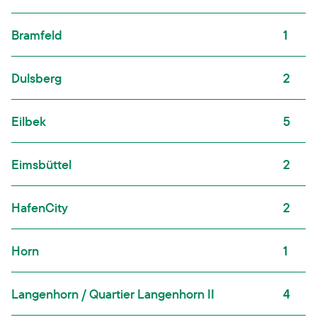
Bramfeld
1
Dulsberg
2
Eilbek
5
Eimsbüttel
2
HafenCity
2
Horn
1
Langenhorn / Quartier Langenhorn II
4