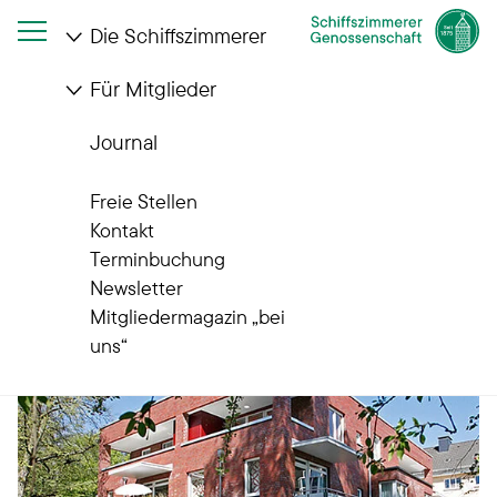
Die Schiffszimmerer
Für Mitglieder
Startseite
Die Schiffszimmerer
Wohnanlagen
Fuhlsbüttler Straße
Journal
Wohnanlagen
Fuhlsbüttler Straße
Freie Stellen
Kontakt
Terminbuchung
Newsletter
Mitgliedermagazin „bei
uns“