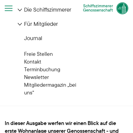
Die Schiffszimmerer
Für Mitglieder
Startseite
Die Schiffszimmerer
Wohnanlagen
Quartiere im Wandel
Venusberg
Journal
Unsere Quartiere im Wandel
Freie Stellen
Vom Arbeiterschloss zur
Kontakt
Terminbuchung
modernen Wohnanlage
Newsletter
Mitgliedermagazin „bei
Venusberg
uns“
In dieser Ausgabe werfen wir einen Blick auf die
erste Wohnanlage unserer Genossenschaft - und