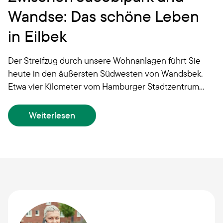
Wandse: Das schöne Leben
in Eilbek
Der Streifzug durch unsere Wohnanlagen führt Sie
heute in den äußersten Südwesten von Wandsbek.
Etwa vier Kilometer vom Hamburger Stadtzentrum
entfernt liegt der Stadtteil Eilbek mit seinen circa
22.000 Einwohnerinnen und Einwohnern.
Weiterlesen