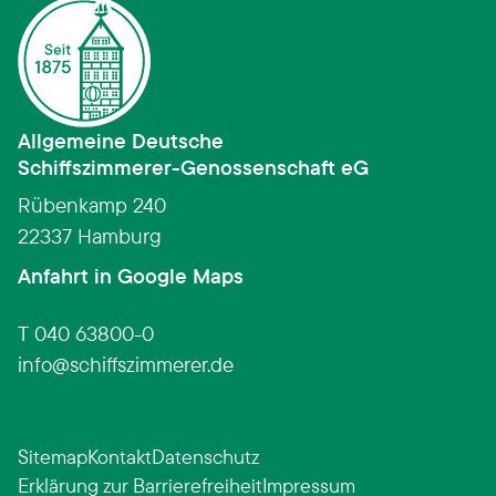
Allgemeine Deutsche
Schiffszimmerer­-­Genossenschaft eG
Rübenkamp 240
22337 Hamburg
(Link öffnet in neuem Fens
Anfahrt in Google Maps
T 040 63800-0
info
schiffszimmerer.de
Sitemap
Kontakt
Datenschutz
Erklärung zur Barrierefreiheit
Impressum