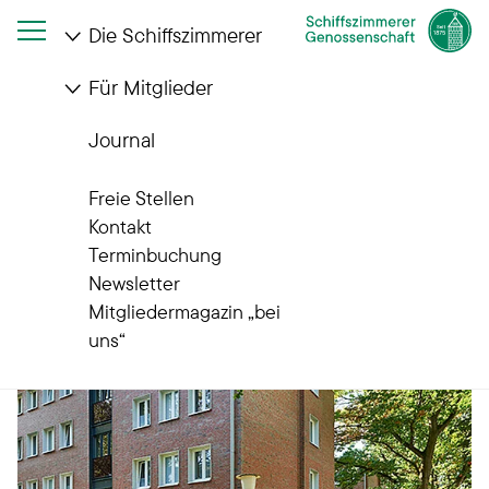
Die Schiffszimmerer
Für Mitglieder
Startseite
Die Schiffszimmerer
Wohnanlagen
Eilbek II
Journal
Wohnanlagen
Eilbek II
Freie Stellen
Kontakt
Terminbuchung
Newsletter
Mitgliedermagazin „bei
uns“