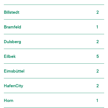
Billstedt
2
Bramfeld
1
Dulsberg
2
Eilbek
5
Eimsbüttel
2
HafenCity
2
Horn
1