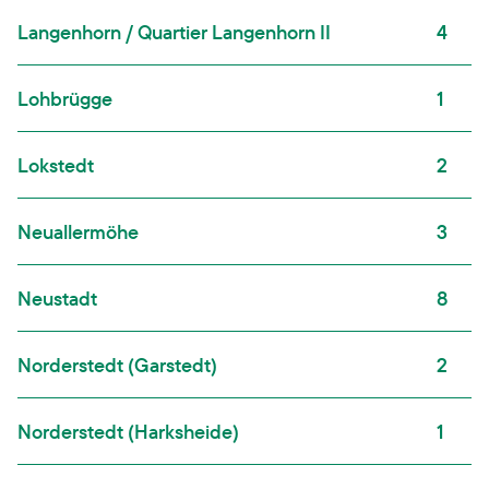
Langenhorn / Quartier Langenhorn II
4
Lohbrügge
1
Lokstedt
2
Neuallermöhe
3
Neustadt
8
Norderstedt (Garstedt)
2
Norderstedt (Harksheide)
1