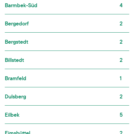
Barmbek-Süd
4
Bergedorf
2
Bergstedt
2
Billstedt
2
Bramfeld
1
Dulsberg
2
Eilbek
5
Eimsbüttel
2