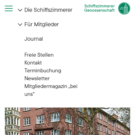
Die Schiffszimmerer
Für Mitglieder
Startseite
Die Schiffszimmerer
Wohnanlagen
Memelhaus
Journal
Wohnanlagen
Memelhaus
Freie Stellen
Kontakt
Terminbuchung
Newsletter
Mitgliedermagazin „bei
uns“