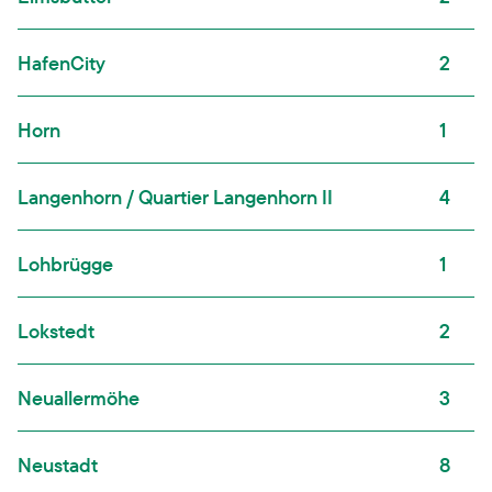
HafenCity
2
Horn
1
Langenhorn / Quartier Langenhorn II
4
Lohbrügge
1
Lokstedt
2
Neuallermöhe
3
Neustadt
8