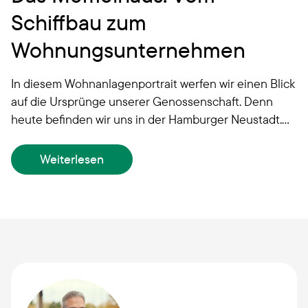
Schiffbau zum
Wohnungsunternehmen
In diesem Wohnanlagenportrait werfen wir einen Blick
auf die Ursprünge unserer Genossenschaft. Denn
heute befinden wir uns in der Hamburger Neustadt.
Dieser Stadtteil liegt im Zentrum Hamburgs – und
ganz in der Nähe des Hamburger Hafens.
Weiterlesen