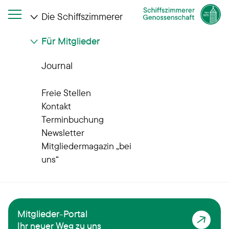
Die Schiffszimmerer
Für Mitglieder
Journal
Leben bei uns
Freie Stellen
Nachbarschaft
Kontakt
Terminbuchung
erleben und
Newsletter
Mitgliedermagazin „bei
gestalten
uns“
Mitglieder-Portal
Ihr neuer Weg zu uns