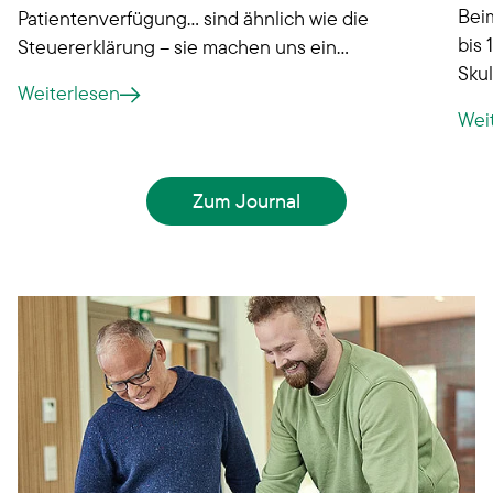
Beim
Patientenverfügung… sind ähnlich wie die
bis 
Steuererklärung – sie machen uns ein
Skul
schlechtes Gewissen, weil wir genau wissen,
Weiterlesen
offe
dass es sinnvoll ist, sich darum zu kümmern.
Wei
Gleichwohl schieben wir diese Dinge häufig vor
uns her. Dabei ist es gar nicht so kompliziert!
Zum Journal