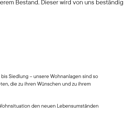
erem Bestand. Dieser wird von uns beständig
Unsere Wohnanlagen
Unsere Neubauprojekte
Instandhaltung und
Modernisierung
Wohnanlagen im Wandel
s bis Siedlung – unsere Wohnanlagen sind so
ten, die zu ihren Wünschen und zu ihrem
die Wohnsituation den neuen Lebensumständen