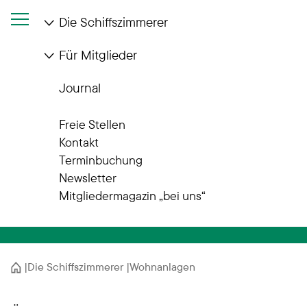
Die Schiffszimmerer
Für Mitglieder
Journal
Wohnanlagen
Freie Stellen
Zuhause in Hamburg –
Kontakt
Terminbuchung
und darüber hinaus
Newsletter
Mitgliedermagazin „bei uns“
Startseite
Die Schiffszimmerer
Wohnanlagen