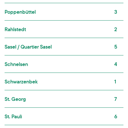
Poppenbüttel
3
Rahlstedt
2
Sasel / Quartier Sasel
5
Schnelsen
4
Schwarzenbek
1
St. Georg
7
St. Pauli
6