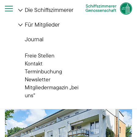
Die Schiffszimmerer
Für Mitglieder
Startseite
Die Schiffszimmerer
Wohnanlagen
Volksdorf
Journal
Wohnanlagen
Volksdorf
Freie Stellen
Kontakt
Terminbuchung
Newsletter
Mitgliedermagazin „bei
uns“