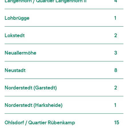
Langenhorn / Quartier Langenhorn II
4
Lohbrügge
1
Lokstedt
2
Neuallermöhe
3
Neustadt
8
Norderstedt (Garstedt)
2
Norderstedt (Harksheide)
1
Ohlsdorf / Quartier Rübenkamp
15