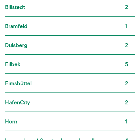
Billstedt
2
Bramfeld
1
Dulsberg
2
Eilbek
5
Eimsbüttel
2
HafenCity
2
Horn
1