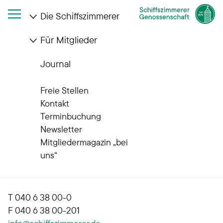
Die Schiffszimmerer
Für Mitglieder
Startseite
Impressum
Journal
Impressum
Freie Stellen
Kontakt
Terminbuchung
Allgemeine Deutsche Schiffszimmerer-
Newsletter
Genossenschaft eG
Mitgliedermagazin „bei
Genossenschaftliches Wohnungsunternehmen
uns“
Rübenkamp 240
22337 Hamburg
T 040 6 38 00-0
F 040 6 38 00-201