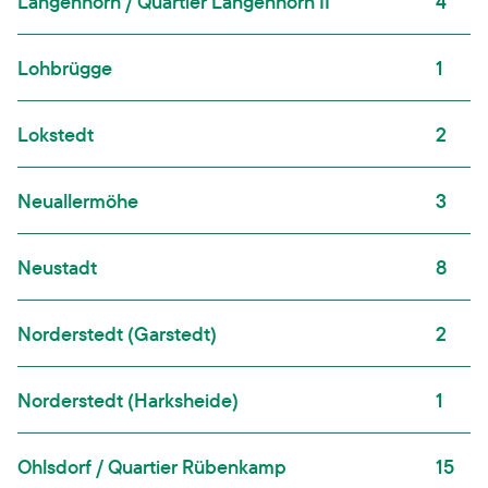
Langenhorn / Quartier Langenhorn II
4
Lohbrügge
1
Lokstedt
2
Neuallermöhe
3
Neustadt
8
Norderstedt (Garstedt)
2
Norderstedt (Harksheide)
1
Ohlsdorf / Quartier Rübenkamp
15