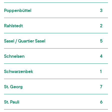
Poppenbüttel
3
Rahlstedt
2
Sasel / Quartier Sasel
5
Schnelsen
4
Schwarzenbek
1
St. Georg
7
St. Pauli
6