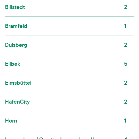
Billstedt
2
Bramfeld
1
Dulsberg
2
Eilbek
5
Eimsbüttel
2
HafenCity
2
Horn
1