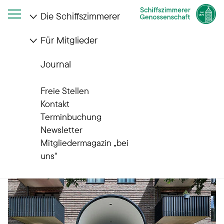
Die Schiffszimmerer
Für Mitglieder
Startseite
Die Schiffszimmerer
Wohnanlagen
Pergolenviertel
Journal
Wohnanlagen
Pergolenviertel
Freie Stellen
Kontakt
Terminbuchung
Newsletter
Mitgliedermagazin „bei
uns“