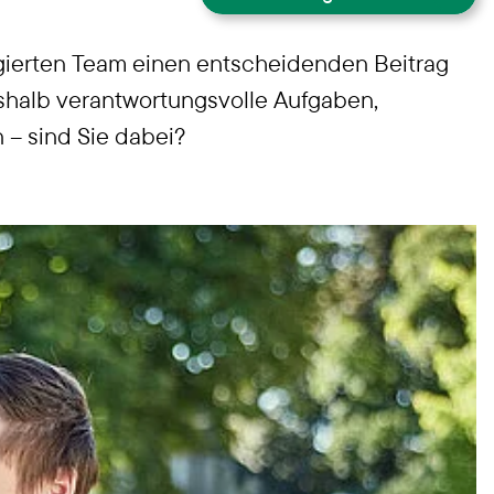
Intro
ierten Team einen entscheidenden Beitrag
Persönlichkeiten gesucht
eshalb verantwortungsvolle Aufgaben,
Wir sind die
Schiffszimmerer
– sind Sie dabei?
Das bieten wir
Stellenangebote
Ausbildung bei uns
Ansprechpartner