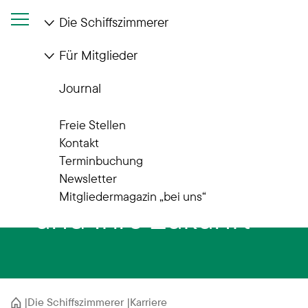
Die Schiffszimmerer
Für Mitglieder
Journal
Karriere bei den Schiffszimmerern
Freie Stellen
Gestalten Sie
Kontakt
Terminbuchung
unsere Stadt
Newsletter
Mitgliedermagazin „bei uns“
– und Ihre Zukunft
Startseite
Die Schiffszimmerer
Karriere