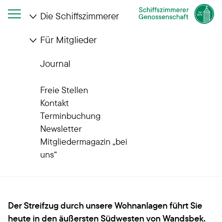
Die Schiffszimmerer
Für Mitglieder
Startseite
Die Schiffszimmerer
Wohnanlagen
Quartiere im Wandel
Eilbek
Journal
Unsere Quartiere im Wandel
Freie Stellen
Zwischen Jacobipark und
Kontakt
Terminbuchung
Wandse: Das schöne
Newsletter
Mitgliedermagazin „bei
Leben in Eilbek
uns“
Der Streifzug durch unsere Wohnanlagen führt Sie
heute in den äußersten Südwesten von Wandsbek.