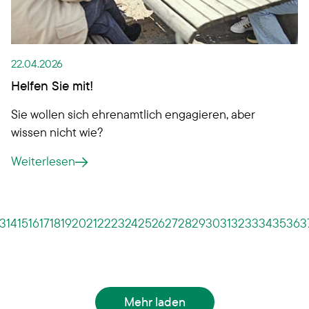
22.04.2026
Helfen Sie mit!
Sie wollen sich ehrenamtlich engagieren, aber
wissen nicht wie?
Weiterlesen
13
14
15
16
17
18
19
20
21
22
23
24
25
26
27
28
29
30
31
32
33
34
35
36
3
Mehr laden