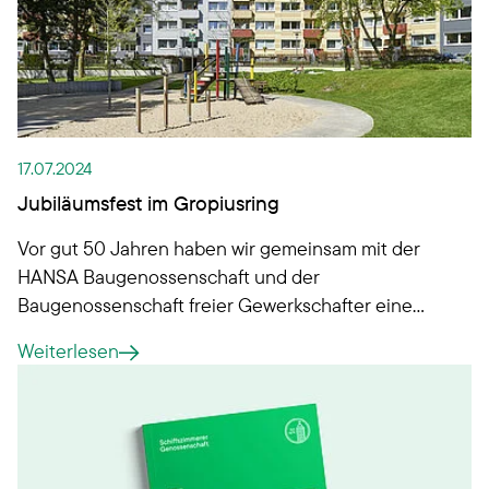
17.07.2024
Jubiläumsfest im Gropiusring
Vor gut 50 Jahren haben wir gemeinsam mit der
HANSA Baugenossenschaft und der
Baugenossenschaft freier Gewerkschafter eine
Wohnanlage in Steilshoop gebaut. Um dieses
Weiterlesen
Jubiläum gebührend zu feiern, haben wir
gemeinsam ein Nachbarschaftsfest auf die Beine
gestellt und auch das Fernsehteam von noa4
eingeladen.