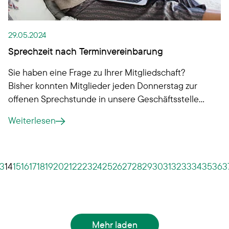
29.05.2024
Sprechzeit nach Terminvereinbarung
Sie haben eine Frage zu Ihrer Mitgliedschaft?
Bisher konnten Mitglieder jeden Donnerstag zur
offenen Sprechstunde in unsere Geschäftsstelle
kommen. Ab sofort buchen Sie vorher einen
Weiterlesen
Termin. Der Vorteil: Sie entscheiden, ob Sie das
Gespräch virtuell, vor Ort oder telefonisch führen
und haben keine langen Wartezeiten mehr.
13
14
15
16
17
18
19
20
21
22
23
24
25
26
27
28
29
30
31
32
33
34
35
36
3
Mehr laden