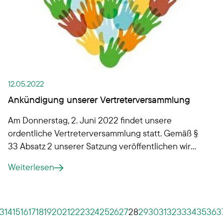
12.05.2022
Ankündigung unserer Vertreterversammlung
Am Donnerstag, 2. Juni 2022 findet unsere
ordentliche Vertreterversammlung statt. Gemäß §
33 Absatz 2 unserer Satzung veröffentlichen wir
hiermit den Termin sowie die Tagesordnung.
Weiterlesen
13
14
15
16
17
18
19
20
21
22
23
24
25
26
27
28
29
30
31
32
33
34
35
36
3