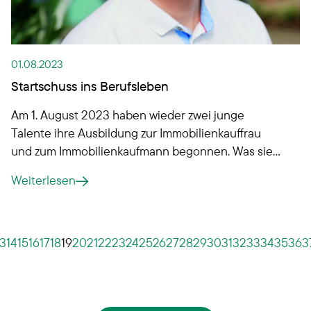
01.08.2023
Startschuss ins Berufsleben
Am 1. August 2023 haben wieder zwei junge
Talente ihre Ausbildung zur Immobilienkauffrau
und zum Immobilienkaufmann begonnen. Was sie
bei uns erwartet?
Weiterlesen
13
14
15
16
17
18
19
20
21
22
23
24
25
26
27
28
29
30
31
32
33
34
35
36
3