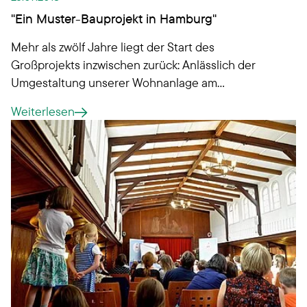
"Ein Muster-Bauprojekt in Hamburg"
Mehr als zwölf Jahre liegt der Start des
Großprojekts inzwischen zurück: Anlässlich der
Umgestaltung unserer Wohnanlage am
Rübenkamp hat unsere Genossenschaft im Juni
Weiterlesen
ein großes Richtfest für den fünften Bauabschnitt
gefeiert. Dieser befindet sich genau in der Mitte
des Quartiers.