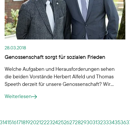
28.03.2018
Genossenschaft sorgt für sozialen Frieden
Welche Aufgaben und Herausforderungen sehen
die beiden Vorstände Herbert Alfeld und Thomas
Speeth derzeit für unsere Genossenschaft? Wir
haben mit ihnen über Baustellen,
Weiterlesen
Immobilienpreise, Kinder-Mitgliedschaften, die
Wohnwertmiete und mehr gesprochen.
13
14
15
16
17
18
19
20
21
22
23
24
25
26
27
28
29
30
31
32
33
34
35
36
3