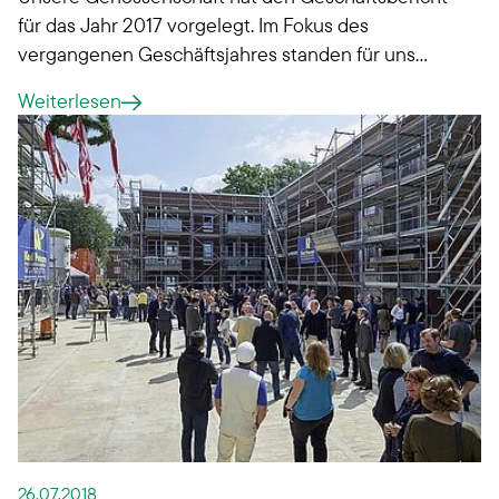
für das Jahr 2017 vorgelegt. Im Fokus des
vergangenen Geschäftsjahres standen für uns
nicht nur der Erhalt und die Modernisierung
Weiterlesen
unseres Wohnungsbestands. Mit großen
Neubauprojekten schaffen wir für unsere
Mitglieder attraktiven Wohnraum - in allen
Lebensphasen. Denn wir realisieren erstmals in
unserer Geschichte neue Wohnformen.
26.07.2018