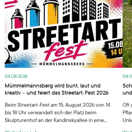
04.08.2026
04.0
Mümmelmannsberg wird bunt, laut und
Sch
kreativ – und feiert das Streetart-Fest 2026
und
Beim Streetart-Fest am 15. August 2026 von 14
Oft
bis 18 Uhr verwandelt sich der Platz beim
Pfla
Skulpturenhof an der Kandinskyallee in eine
Unke
offene Streetart-Fläche.
nich