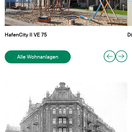
HafenCity II VE 75
D
Alle Wohnanlagen