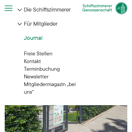
Die Schiffszimmerer
Für Mitglieder
Startseite
Journal
Schon entdeckt?
Journal
Freie Stellen
Kontakt
Terminbuchung
Newsletter
Mitgliedermagazin „bei
uns“