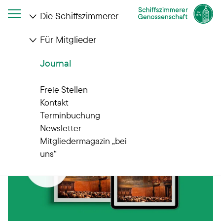
Die Schiffszimmerer
Für Mitglieder
Startseite
Journal
Jetzt online: Geschäftsbericht 2025
Journal
Freie Stellen
Kontakt
Terminbuchung
Newsletter
Mitgliedermagazin „bei
uns“