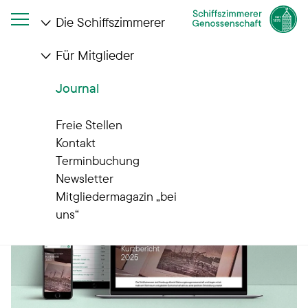
Die Schiffszimmerer
Für Mitglieder
Startseite
Journal
Jetzt lesen: Unser Kurzbericht über das Jahr 2025
Journal
Freie Stellen
Kontakt
Terminbuchung
Newsletter
Mitgliedermagazin „bei
uns“