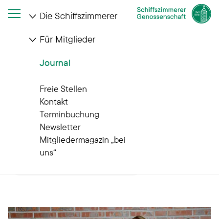
Die Schiffszimmerer
Für Mitglieder
Startseite
Journal
Archiv
Journal
Archiv
Freie Stellen
Alle News
Kontakt
Terminbuchung
Newsletter
Mitgliedermagazin „bei
uns“