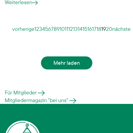
Weiterlesen
im Westen direkt an Teile der
genossenschaftlichen Wohnanlage im
Saselbergring und im Osten an den Petunienweg
auf Höhe der Sportanlage. Die bisherige
vorherige
1
2
3
4
5
6
7
8
9
10
11
12
13
14
15
16
17
18
19
20
nächste
Neubauplanung sieht dort drei
Mehrfamilienhäuser mit je vier Vollgeschossen und
einem Staffelgeschoss vor. Rund die Hälfte der
Wohnungen soll öffentlich gefördert entstehen
Mehr laden
Für Mitglieder
Mitgliedermagazin "bei uns"