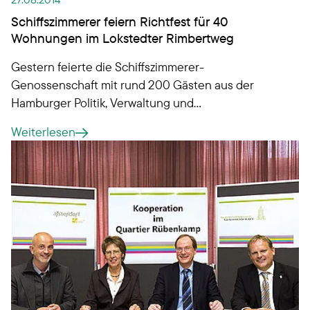
Schiffszimmerer feiern Richtfest für 40
Wohnungen im Lokstedter Rimbertweg
Gestern feierte die Schiffszimmerer-
Genossenschaft mit rund 200 Gästen aus der
Hamburger Politik, Verwaltung und
Wohnungsbauwirtschaft sowie mit Mitgliedern und
Weiterlesen
Anwohnern Richtfest für 40 neue Wohnungen im
Lokstedter Rimbertweg 1 - 5. Diese verteilen sich
auf zwei Mehrfamilienhäuser mit rund 3.100
Quadratmeter Gesamtwohnfläche und werden
voraussichtlich im April 2015 fertig sein. 16 davon
sind öffentlich gefördert. Mit einer
Gesamtinvestition von rund neun Millionen Euro
ist dies zurzeit die größte Einzelbaustelle von
Hamburgs ältester Wohnungsbaugenossenschaft.