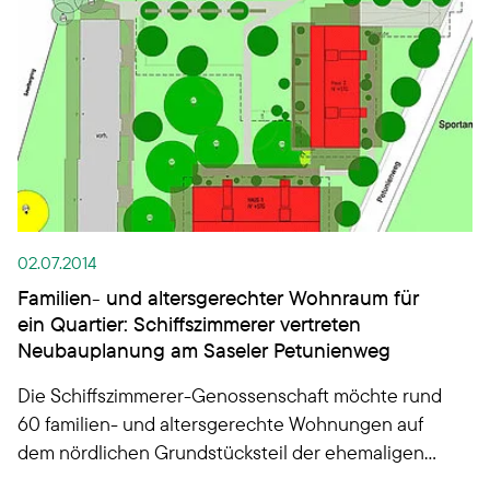
nachbarschaftliches Zusammenleben sowie
Inklusion ermöglichen und die Bewohner mit Hilfe-
und Pflegebedarf gut versorgen. Das Vorhaben
orientiert sich am Quartierkonzept Q8 der ESA.
02.07.2014
Familien- und altersgerechter Wohnraum für
ein Quartier: Schiffszimmerer vertreten
Neubauplanung am Saseler Petunienweg
Die Schiffszimmerer-Genossenschaft möchte rund
60 familien- und altersgerechte Wohnungen auf
dem nördlichen Grundstücksteil der ehemaligen
S-Bahntrasse Petunienweg bauen. Dieser grenzt