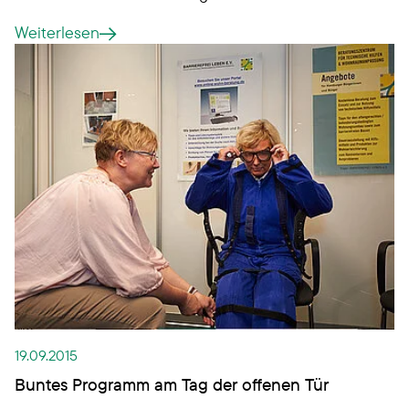
40 Jahren erbringt sie über ihre 100-prozentige
Weiterlesen
Tochtergesellschaft auxiliar GmbH ambulante und
stationäre Dienstleistungen für Menschen mit
psychischen Erkrankungen, aber auch in der
Pflege und in der Betreuung von Kindern und
Jugendlichen - mit Fokus auf Langenhorn.
19.09.2015
Buntes Programm am Tag der offenen Tür