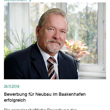
verbringen – in verschiedenen Regionen
Deutschlands, komplett möbliert und zu einem
günstigen Preis. Denn seit Januar 2015 beteiligen
sich die Schiffszimmerer an der
„Gästewohnungsdatenbank“ der
Marketinginitiative der
Wohnungsbaugenossenschaften Deutschland e. V.
26.11.2014
Bewerbung für Neubau im Baakenhafen
erfolgreich
Die gemeinschaftliche Bewerbung des