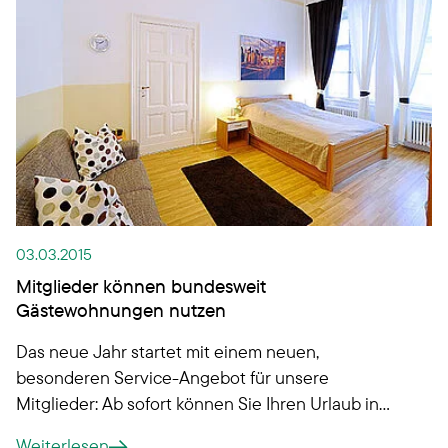
Quartiers im Stellinger Spannskamp fiel jüngst der
Startschuss für eine Kooperation mit der Martha
Stiftung, an der auch das Diakonische Werk
Hamburg mitbeteiligt sein wird.
03.03.2015
Mitglieder können bundesweit
Gästewohnungen nutzen
Das neue Jahr startet mit einem neuen,
besonderen Service-Angebot für unsere
Mitglieder: Ab sofort können Sie Ihren Urlaub in
den Gästewohnungen anderer Genossenschaften
Weiterlesen