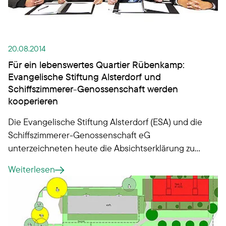
20.08.2014
Für ein lebenswertes Quartier Rübenkamp:
Evangelische Stiftung Alsterdorf und
Schiffszimmerer-Genossenschaft werden
kooperieren
Die Evangelische Stiftung Alsterdorf (ESA) und die
Schiffszimmerer-Genossenschaft eG
unterzeichneten heute die Absichtserklärung zu
einer Kooperation im Quartier Rübenkamp. Das
Weiterlesen
Wohnviertel wird mindestens noch bis zum Jahr
2025 durch Hamburgs älteste
Wohnungsbaugenossenschaft erneuert.
Gemeinsam will man dort ein gutes