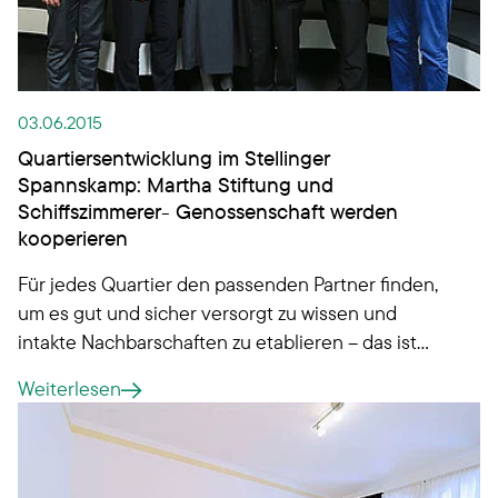
03.06.2015
Quartiersentwicklung im Stellinger
Spannskamp: Martha Stiftung und
Schiffszimmerer- Genossenschaft werden
kooperieren
Für jedes Quartier den passenden Partner finden,
um es gut und sicher versorgt zu wissen und
intakte Nachbarschaften zu etablieren – das ist
Anspruch der Schiffszimmerer-Genossenschaft.
Weiterlesen
Denn Bewohner und Infrastruktur sind von
Standort zu Standort unterschiedlich, Wünsche
und Bedarfe verschieden. Für die erfolgreiche
Weiterentwicklung des genossenschaftlichen