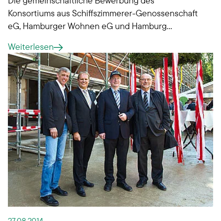
Konsortiums aus Schiffszimmerer-Genossenschaft
eG, Hamburger Wohnen eG und Hamburg
Leuchtfeuer gGmbH für das im Quartier
Weiterlesen
Baakenhafen ausgeschriebene Baufeld 95 wurde
positiv beschieden.
27.08.2014