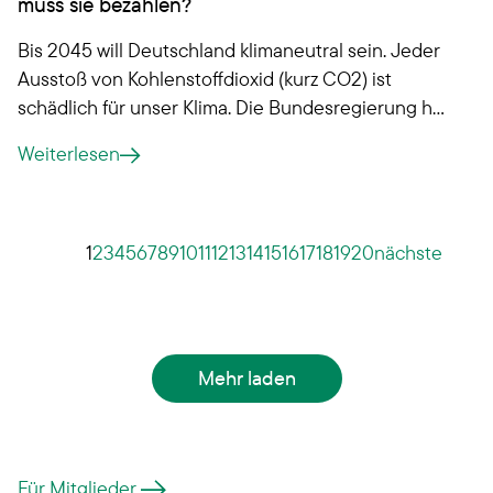
muss sie bezahlen?
Bis 2045 will Deutschland klimaneutral sein. Jeder
Ausstoß von Kohlenstoffdioxid (kurz CO2) ist
schädlich für unser Klima. Die Bundesregierung hat
deshalb eine CO2-Steuer auf fossile Brennstoffe
Weiterlesen
beschlossen. Was das für Sie bedeutet?
1
2
3
4
5
6
7
8
9
10
11
12
13
14
15
16
17
18
19
20
nächste
Mehr laden
Für Mitglieder