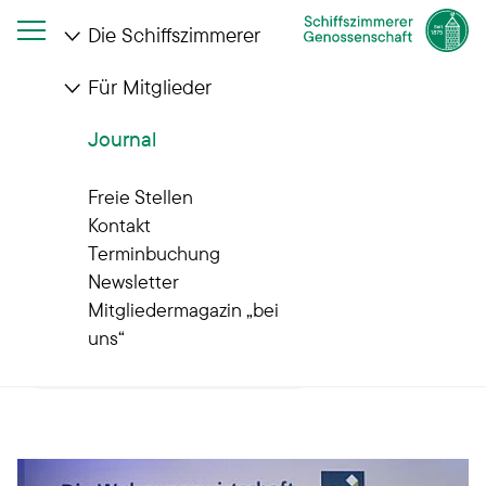
Die Schiffszimmerer
Für Mitglieder
Startseite
Journal
Archiv
Journal
Archiv
Freie Stellen
Alle News
Kontakt
Terminbuchung
Newsletter
Mitgliedermagazin „bei
uns“