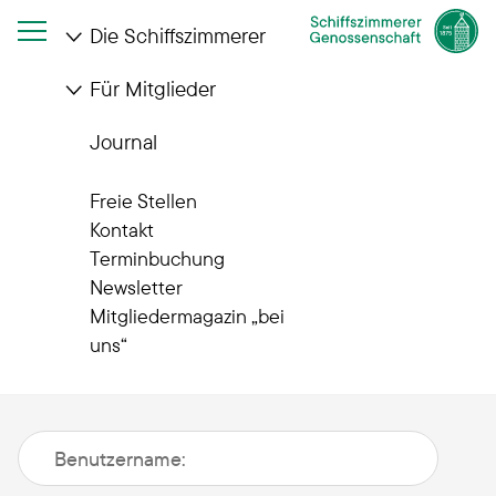
Die Schiffszimmerer
Für Mitglieder
Journal
Benutzeranmeldung
Herzlich Willkommen im
Freie Stellen
geschützten
Kontakt
Terminbuchung
Vertreterbereich
Newsletter
Mitgliedermagazin „bei
uns“
Bitte melden Sie sich mit Ihrem Benutzernamen und
Ihrem Passwort an.