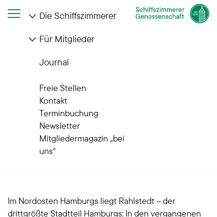
Die Schiffszimmerer
Für Mitglieder
Startseite
Die Schiffszimmerer
Wohnanlagen
Quartiere im Wandel
Rahlstedt
Journal
Unsere Quartiere im Wandel
Freie Stellen
Rahlstedt: Familienleben
Kontakt
Terminbuchung
zwischen Natur und
Newsletter
Mitgliedermagazin „bei
Großstadt
uns“
Im Nordosten Hamburgs liegt Rahlstedt – der
drittgrößte Stadtteil Hamburgs: In den vergangenen