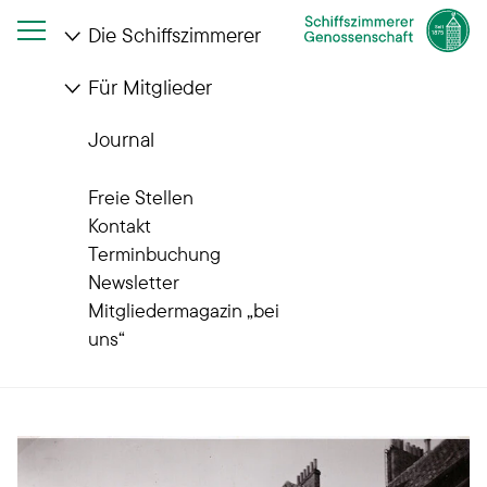
Die Schiffszimmerer
Für Mitglieder
Startseite
Die Schiffszimmerer
Wohnanlagen
Quartiere im Wandel
Martin-Luther-Straße
Journal
Unsere Quartiere im Wandel
Freie Stellen
Martin-Luther-Straße: Im
Kontakt
Terminbuchung
Schatten des
Newsletter
Mitgliedermagazin „bei
Wahrzeichens
uns“