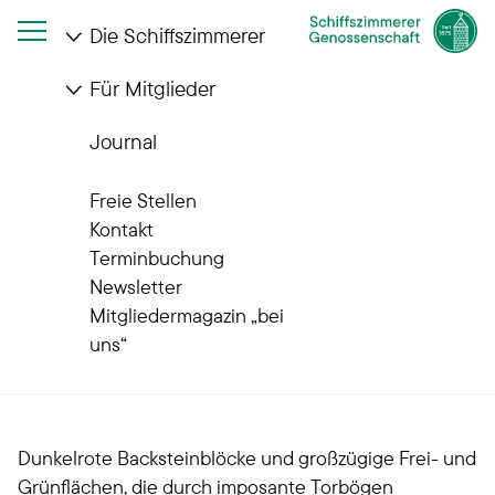
Die Schiffszimmerer
Für Mitglieder
Startseite
Die Schiffszimmerer
Wohnanlagen
Quartiere im Wandel
Kranzhaus
Journal
Unsere Quartiere im Wandel
Freie Stellen
Unser Schmuckstück in
Kontakt
Terminbuchung
der Jarrestadt: Das
Newsletter
Mitgliedermagazin „bei
Kranzhaus
uns“
Dunkelrote Backsteinblöcke und großzügige Frei- und
Grünflächen, die durch imposante Torbögen