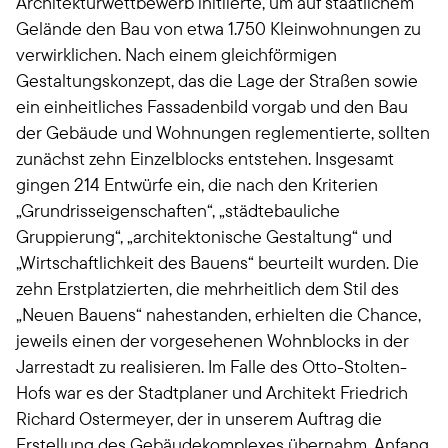
Architekturwettbewerb initiierte, um auf staatlichem
Gelände den Bau von etwa 1.750 Kleinwohnungen zu
verwirklichen. Nach einem gleichförmigen
Gestaltungskonzept, das die Lage der Straßen sowie
ein einheitliches Fassadenbild vorgab und den Bau
der Gebäude und Wohnungen reglementierte, sollten
zunächst zehn Einzelblocks entstehen. Insgesamt
gingen 214 Entwürfe ein, die nach den Kriterien
„Grundrisseigenschaften“, „städtebauliche
Gruppierung“, „architektonische Gestaltung“ und
„Wirtschaftlichkeit des Bauens“ beurteilt wurden. Die
zehn Erstplatzierten, die mehrheitlich dem Stil des
„Neuen Bauens“ nahestanden, erhielten die Chance,
jeweils einen der vorgesehenen Wohnblocks in der
Jarrestadt zu realisieren. Im Falle des Otto-Stolten-
Hofs war es der Stadtplaner und Architekt Friedrich
Richard Ostermeyer, der in unserem Auftrag die
Erstellung des Gebäudekomplexes übernahm. Anfang