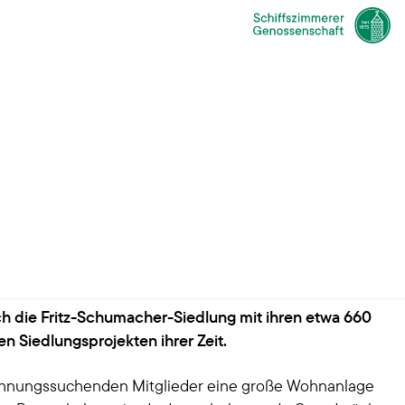
r Norden
r ist bekannt für die grünen Gärten, das
Straßenbild. Loki und Helmut Schmidt lebten hier in
 die Fritz-Schumacher-Siedlung mit ihren etwa 660
n Siedlungsprojekten ihrer Zeit.
 wohnungssuchenden Mitglieder eine große Wohnanlage