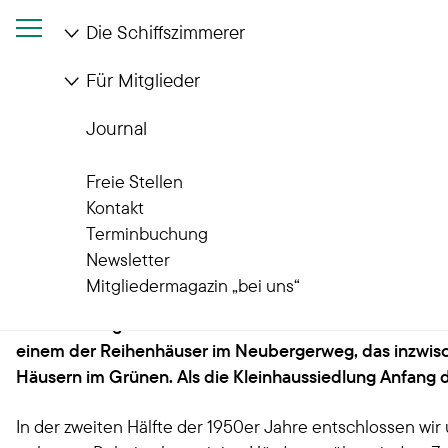
Die Schiffszimmerer
Für Mitglieder
Startseite
Die Schiffszimmerer
Wohnanlagen
Quartiere im Wandel
Journal
Unsere Quartiere im Wandel
Freie Stellen
Hans-Schwenkel-Wohnanl
Kontakt
Terminbuchung
Newsletter
Mitgliedermagazin „bei uns“
Im Norden der Hansestadt, direkt an der Grenze zu Schl
Naturschutzgebiet Raakmoor und seine beschaulichen W
einem der Reihenhäuser im Neubergerweg, das inzwis
Häusern im Grünen. Als die Kleinhaussiedlung Anfang d
In der zweiten Hälfte der 1950er Jahre entschlossen 