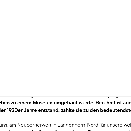
Hans-Schwenkel-Wohnanlage
age: Zuhause im Hamburge
eswig-Holstein, liegt der beliebte Stadtteil Langenhorn. E
ohnsiedlungen. Ein- und Zweifamilienhäuser prägen das 
chen zu einem Museum umgebaut wurde. Berühmt ist auch
er 1920er Jahre entstand, zählte sie zu den bedeutendste
wir uns, am Neubergerweg in Langenhorn-Nord für unsere