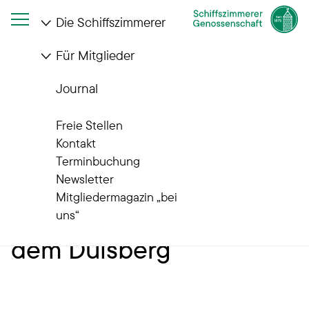
Die Schiffszimmerer
Für Mitglieder
Startseite
Die Schiffszimmerer
Wohnanlagen
Quartiere im Wandel
Dulsberg
Journal
Unsere Quartiere im Wandel
Freie Stellen
Unser
Kontakt
Terminbuchung
Backsteinensemble aus
Newsletter
Mitgliedermagazin „bei
den 1920er Jahren auf
uns“
dem Dulsberg