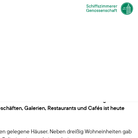
 Touristen auf ein bunt gemischtes Hafendorf. Das
1960er Jahren als Gastarbeiter nach Hamburg kamen
schäften, Galerien, Restaurants und Cafés ist heute
Hafen gelegene Häuser. Neben dreißig Wohneinheiten gab