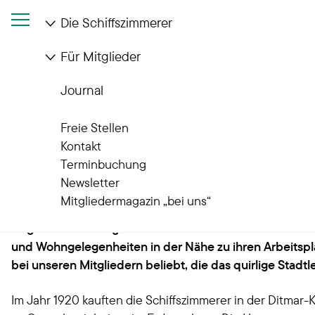
Die Schiffszimmerer
Für Mitglieder
Startseite
Die Schiffszimmerer
Wohnanlagen
Quartiere im Wandel
Journal
Unsere Quartiere im Wandel
Freie Stellen
Portugiesenviertel: Wohn
Kontakt
Terminbuchung
Newsletter
Mitgliedermagazin „bei uns“
Nur wenige Gehminuten von den Landungsbrücken und 
so genannte Portugiesenviertel hat seinen Namen von 
und Wohngelegenheiten in der Nähe zu ihren Arbeitsplä
bei unseren Mitgliedern beliebt, die das quirlige Stad
Im Jahr 1920 kauften die Schiffszimmerer in der Ditmar