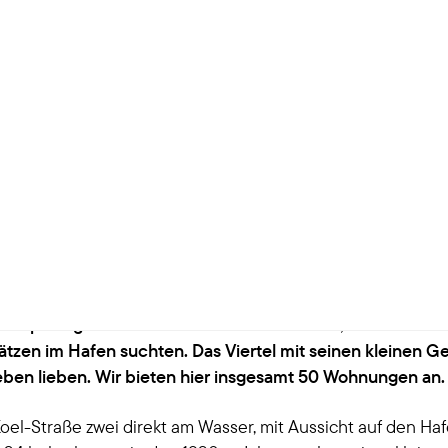
Ditmar-Koel-Straße
en an der Waterkant
vom Hamburger Hafen entfernt stoßen Einheimische und
den portugiesischen Einwanderern erhalten, die in den 
tzen im Hafen suchten. Das Viertel mit seinen kleinen Ge
tleben lieben. Wir bieten hier insgesamt 50 Wohnungen an.
-Koel-Straße zwei direkt am Wasser, mit Aussicht auf den 