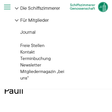
Die Schiffszimmerer
Für Mitglieder
Startseite
Die Schiffszimmerer
Wohnanlagen
Quartiere im Wandel
Clemens-Schultz-Straße
Journal
Unsere Quartiere im Wandel
Freie Stellen
Vom
Kontakt
Terminbuchung
Stadterneuerungsgebiet
Newsletter
Mitgliedermagazin „bei
zum Szeneviertel - St.
uns“
Pauli