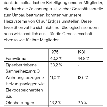
dank der solidarischen Beteiligung unserer Mitglieder,
die durch die Zeichnung zusätzlicher Geschäftsanteile
zum Umbau beitrugen, konnten wir unsere
Heizsysteme von Öl auf Erdgas umstellen. Diese
Investition zahlte sich nicht nur ökologisch, sondern
auch wirtschaftlich aus – für die Genossenschaft
ebenso wie für ihre Mitglieder.
1975
1981
Fernwärme
40,2 %
44,8 %
Eigenbetriebene
33,2 %
-
Sammelheizung: Öl
Wohnungsbezogene
11,0 %
13,5 %
Heizungsanlagen wie
Elektrospeicheröfen
u.a.
Ofenheizungen
13,2 %
9,6 %