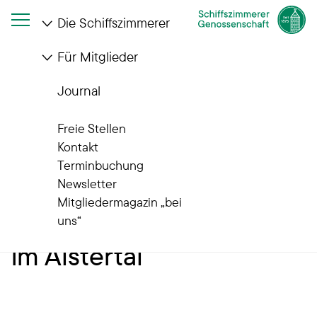
Die Schiffszimmerer
Für Mitglieder
Startseite
Die Schiffszimmerer
Wohnanlagen
Quartiere im Wandel
Alsterredder
Journal
Unsere Quartiere im Wandel
Freie Stellen
Sasel: 60 Jahre
Kontakt
Terminbuchung
Wohnanlage
Newsletter
Mitgliedermagazin „bei
„Alsterredder“: Wohnen
uns“
im Alstertal