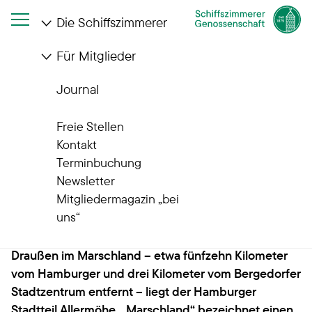
Die Schiffszimmerer
Für Mitglieder
Startseite
Die Schiffszimmerer
Wohnanlagen
Quartiere im Wandel
Allermöhe
Journal
Unsere Quartiere im Wandel
Freie Stellen
Wohnen in Allermöhe –
Kontakt
Terminbuchung
grün und wassernah
Newsletter
Mitgliedermagazin „bei
uns“
Draußen im Marschland – etwa fünfzehn Kilometer
vom Hamburger und drei Kilometer vom Bergedorfer
Stadtzentrum entfernt – liegt der Hamburger
Stadtteil Allermöhe. „Marschland“ bezeichnet einen