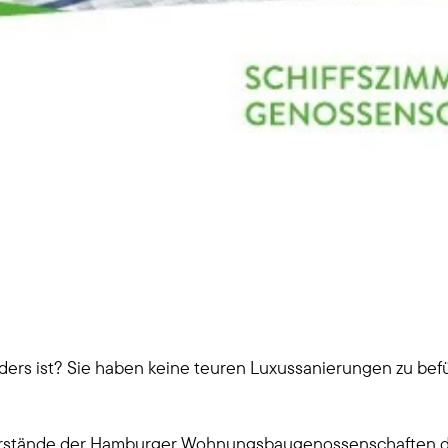
s ist? Sie haben keine teuren Luxussanierungen zu befürc
 die Vorstände der Hamburger Wohnungsbaugenossenschafte