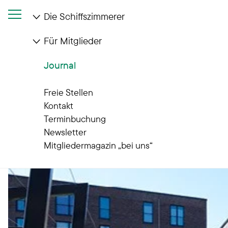
Die Schiffszimmerer
Für Mitglieder
Startseite
Journal
Wir sind die Mietpreisbremse!
Journal
Freie Stellen
Kontakt
Terminbuchung
Newsletter
Mitgliedermagazin „bei uns“