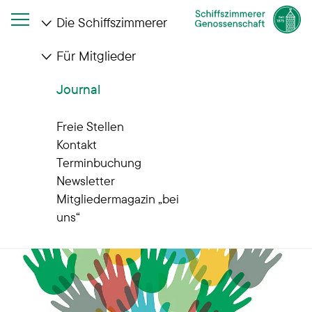
Die Schiffszimmerer
Für Mitglieder
Startseite
Journal
Ankündigung unserer ordentlichen Vertreterversammlung
Journal
2026
Freie Stellen
Kontakt
Terminbuchung
Newsletter
Mitgliedermagazin „bei
uns“