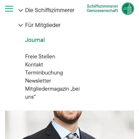
Die Schiffszimmerer
Für Mitglieder
Startseite
Journal
Schiffszimmerer-Genossenschaft bestellt Matthias Saß
Journal
zum Vorstand
Freie Stellen
Kontakt
Terminbuchung
Newsletter
Mitgliedermagazin „bei
uns“