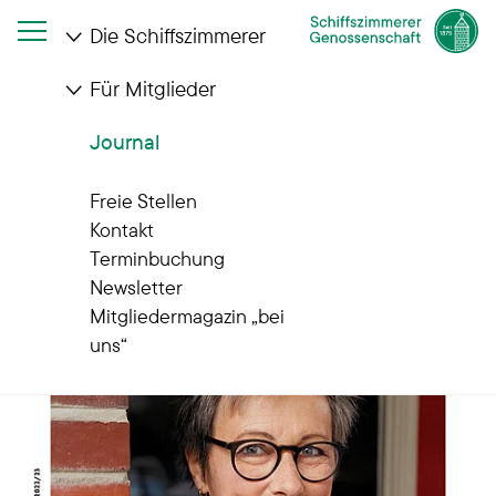
Die Schiffszimmerer
Für Mitglieder
Startseite
Journal
Jetzt online: Winterausgabe der "Bei Uns"
Journal
Freie Stellen
Kontakt
Terminbuchung
Newsletter
Mitgliedermagazin „bei
uns“