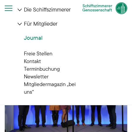
Die Schiffszimmerer
Für Mitglieder
Startseite
Journal
Jahrgangsbester: Herzlichen Glückwunsch!
Journal
Freie Stellen
Kontakt
Terminbuchung
Newsletter
Mitgliedermagazin „bei
uns“