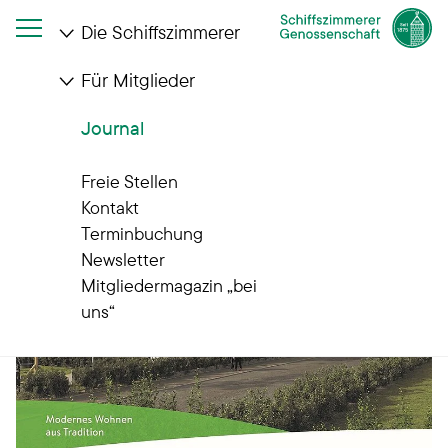
Die Schiffszimmerer
Für Mitglieder
Startseite
Journal
Wirkt sich der Hamburger Mietenspiegel auf unsere
Journal
Genossenschaft aus?
Freie Stellen
Kontakt
Terminbuchung
Newsletter
Mitgliedermagazin „bei
uns“