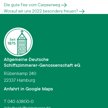
Die gute Fee vom Carpserweg
Worauf wir uns 2022 besonders freuen?
Allgemeine Deutsche
Schiffszimmerer­-­Genossenschaft eG
Rübenkamp 240
22337 Hamburg
(Link öffnet in neuem Fens
Anfahrt in Google Maps
T 040 63800-0
info
schiffszimmerer.de