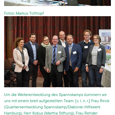
Fotos: Markus Tollhopf
Um die Weiterentwicklung des Spannskamps kümmern wir
uns mit einem breit aufgestellten Team: [v. l. n. r.] Frau Rinck
(Quartiersentwicklung Spannskamp/Diakonie-Hilfswerk
Hamburg), Herr Kobus (Martha Stiftung), Frau Rehder