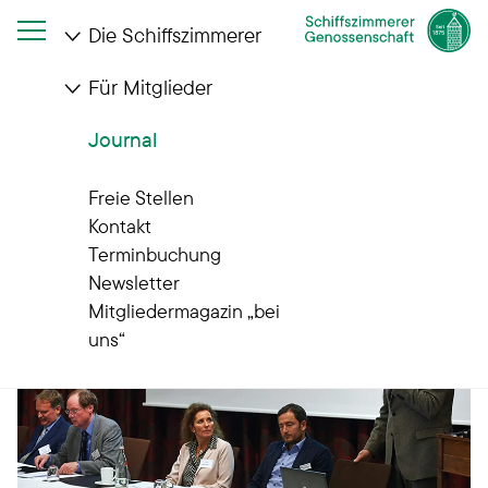
Die Schiffszimmerer
Für Mitglieder
Startseite
Journal
Archiv
Neubau Spannskamp - im und für das Quartier
Journal
Freie Stellen
Kontakt
Terminbuchung
Newsletter
Mitgliedermagazin „bei
uns“