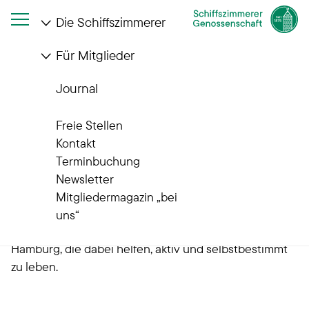
Die Schiffszimmerer
Für Mitglieder
Startseite
aktiv-selbstbestimmt
Journal
Aktiv und
Freie Stellen
selbstbestimmt leben
Kontakt
Terminbuchung
Newsletter
Dieser ONLINE-WEGWEISER bündelt viele hilfreiche
Mitgliedermagazin „bei
Web-Links zu Organisationen, Institutionen und
uns“
Unternehmen primär aus der Metropolregion
Hamburg, die dabei helfen, aktiv und selbstbestimmt
zu leben.